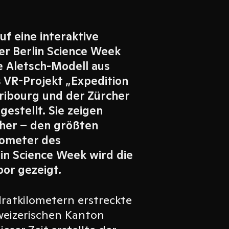
auf eine interaktive
der Berlin Science Week
e Aletsch-Modell aus
 VR-Projekt „Expedition
Fribourg und der Zürcher
estellt. Sie zeigen
cher – den größten
mometer des
lin Science Week wird die
bor gezeigt.
ratkilometern erstreckte
weizerischen Kanton