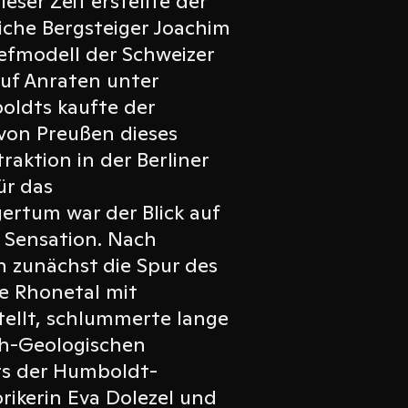
eser Zeit erstellte der
liche Bergsteiger Joachim
iefmodell der Schweizer
Auf Anraten unter
ldts kaufte der
. von Preußen dieses
raktion in der Berliner
ür das
gertum war der Blick auf
e Sensation. Nach
h zunächst die Spur des
re Rhonetal mit
tellt, schlummerte lange
ch-Geologischen
ts der Humboldt-
orikerin Eva Dolezel und