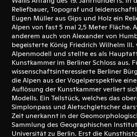
Wallis Anfang des 19. Jahrhunderts. In di
Reliefbauer, Topograf und leidenschaft
Eugen Müller aus Gips und Holz ein Rel
Alpen von fast 5 mal 2,5 Meter Fläche. 
anderem auch von Alexander von Humbo
begeisterte König Friedrich Wilhelm III
Alpenmodell und stellte es als Hauptatt
Kunstkammer im Berliner Schloss aus. F
wissenschaftsinteressierte Berliner Bür
die Alpen aus der Vogelperspektive ein
Auflösung der Kunstkammer verliert sic
Modells. Ein Teilstück, welches das obe
Simplonpass und Aletschgletscher dars
Zeit unerkannt in der Geomorphologis
Sammlung des Geographischen Institu
Universität zu Berlin. Erst die Kunsthist