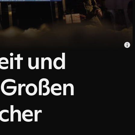
it und
 Großen
scher