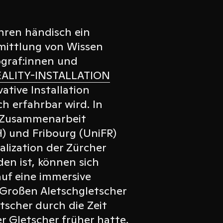
hren händisch ein
ittlung von Wissen
ograf:innen und
EALITY-INSTALLATION
ative Installation
ch erfahrbar wird. In
in Zusammenarbeit
) und Fribourg (UniFR)
lization der Zürcher
en ist, können sich
auf eine immersive
Großen Aletschgletscher
scher durch die Zeit
r Gletscher früher hatte,