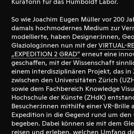
Kuratorin für das Humboldt Labor.
So wie Joachim Eugen Müller vor 200 Ja
damals hochmodernes Medium zur Verm
modellierte, haben Designer:innen, Ge
Glaziolog:innen nun mit der
VIRTUAL-R
„EXPEDITION 2 GRAD“
erneut eine innov
geschaffen, mit der Wissenschaft sinnli
einem interdisziplinären Projekt, das 
zwischen den Universitäten Zürich (UZH
sowie dem Fachbereich Knowledge Visua
Hochschule der Künste (ZHdK) entstand
Besucher:innen mithilfe einer VR-Brille 
Expedition in die Gegend rund um den 
begeben. Dabei können sie mit dem Glet
reisen und erleben, welchen Umfang de